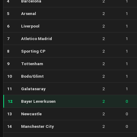
4
Barcelona
2
1
5
Arsenal
2
1
6
Liverpool
2
1
7
Atletico Madrid
2
1
8
Sporting CP
2
1
9
Tottenham
2
1
10
Bodo/Glimt
2
1
11
Galatasaray
2
1
12
Bayer Leverkusen
2
0
13
Newcastle
2
0
14
Manchester City
2
0