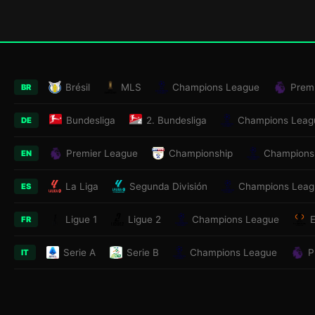
Brésil
MLS
Champions League
Prem
BR
Bundesliga
2. Bundesliga
Champions Leag
DE
Premier League
Championship
Champions
EN
La Liga
Segunda División
Champions Leag
ES
Ligue 1
Ligue 2
Champions League
FR
Serie A
Serie B
Champions League
P
IT