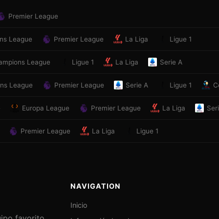
Premier League
ns League
Premier League
La Liga
Ligue 1
ampions League
Ligue 1
La Liga
Serie A
ns League
Premier League
Serie A
Ligue 1
C
e
Europa League
Premier League
La Liga
Ser
Premier League
La Liga
Ligue 1
NAVIGATION
Inicio
ipo favorito