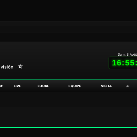
Sam. 8 Août
16:55
☆
ivisión
#
LIVE
LOCAL
EQUIPO
VISITA
JJ