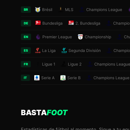
Brésil
MLS
Champions League
BR
Bundesliga
2. Bundesliga
Champio
DE
Premier League
Championship
Ch
EN
La Liga
Segunda División
Champio
ES
Ligue 1
Ligue 2
Champions Leagu
FR
Serie A
Serie B
Champions League
IT
BASTA
FOOT
Estadísticas de fútbol al momento. Sigue a tu equ