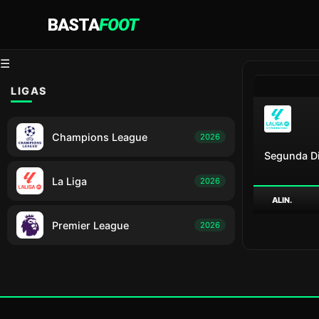
BASTA
FOOT
☰
LIGAS
Champions League
2026
Segunda D
La Liga
2026
ALIN.
Premier League
2026