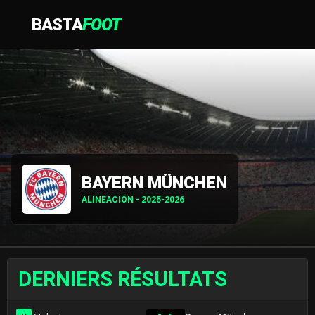
BASTA
FOOT
BAYERN MÜNCHEN
ALINEACIÓN - 2025-2026
DERNIERS RÉSULTATS