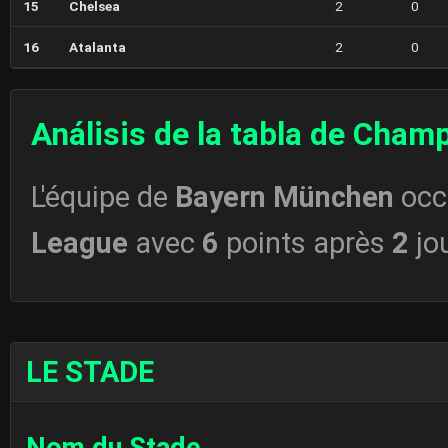
15
Chelsea
2
0
16
Atalanta
2
0
Análisis de la tabla de Cha
L'équipe de
Bayern München
occ
League
avec
6
points après
2
jo
LE STADE
Nom du Stade