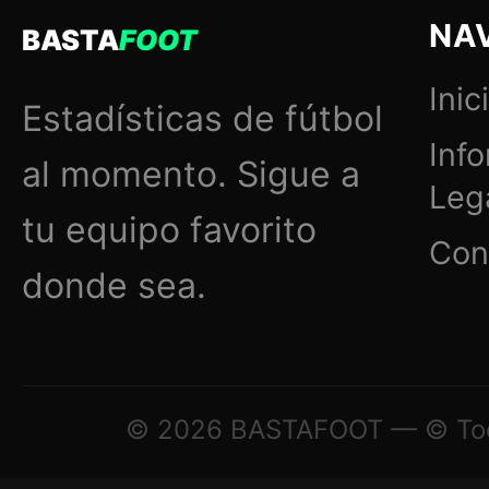
NA
BASTA
FOOT
Inic
Estadísticas de fútbol
Inf
al momento. Sigue a
Leg
tu equipo favorito
Con
donde sea.
© 2026 BASTAFOOT — © Todo