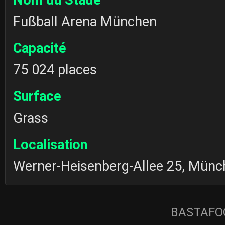
Fußball Arena München
Capacité
75 024 places
Surface
Grass
Localisation
Werner-Heisenberg-Allee 25, Münc
BASTAFOO