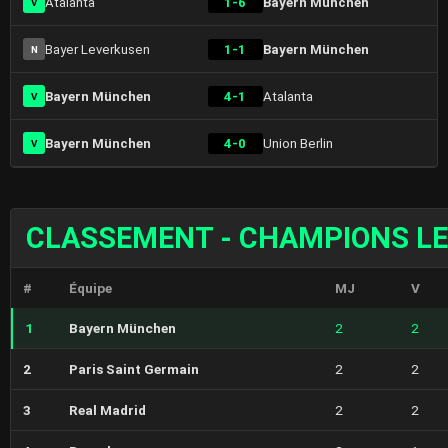
Atalanta
1-6
Bayern München
V
Bayer Leverkusen
1-1
Bayern München
N
Bayern München
4-1
Atalanta
V
Bayern München
4-0
Union Berlin
V
CLASSEMENT - CHAMPIONS L
#
Équipe
MJ
V
1
Bayern München
2
2
2
Paris Saint Germain
2
2
3
Real Madrid
2
2