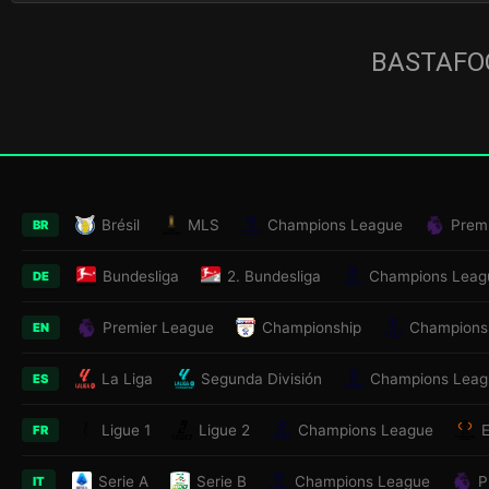
BASTAFOO
Brésil
MLS
Champions League
Prem
BR
Bundesliga
2. Bundesliga
Champions Leag
DE
Premier League
Championship
Champions
EN
La Liga
Segunda División
Champions Leag
ES
Ligue 1
Ligue 2
Champions League
FR
Serie A
Serie B
Champions League
P
IT