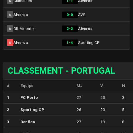
Guimaraes
1-1
Alverca
N
Alverca
0-0
AVS
N
GIL Vicente
2-2
Alverca
N
Alverca
1-4
Sporting CP
D
CLASSEMENT - PORTUGAL
#
Équipe
MJ
V
N
1
FC Porto
27
23
3
2
Sporting CP
26
20
5
3
Benfica
27
19
8