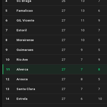
4
SC Braga
26
13
7
5
Famalicao
27
13
6
6
GIL Vicente
27
11
9
7
Estoril
27
10
7
8
Moreirense
27
10
5
9
Guimaraes
27
9
5
10
Rio Ave
27
7
9
11
Alverca
27
7
8
12
Arouca
27
8
5
13
Santa Clara
27
7
7
14
Estrela
27
6
10