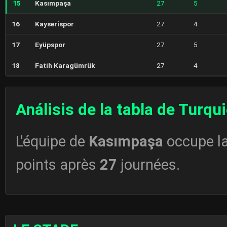
15
Kasımpaşa
27
5
16
Kayserispor
27
4
17
Eyüpspor
27
5
18
Fatih Karagümrük
27
4
Análisis de la tabla de Turqu
L'équipe de
Kasımpaşa
occupe l
points après
27
journées.