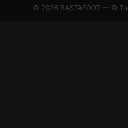
© 2026 BASTAFOOT — © Todo